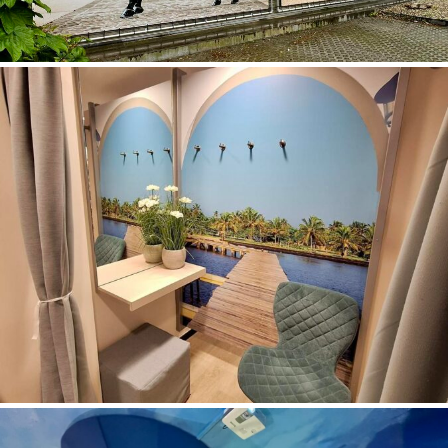
Maatwerk project voor BusinessCom België:
naadloos fotobehang, maatwerk ballon-meubel,
freesletter logo, bedrukte raamfolies, contour
gefreesde vormen, audio-video op maat, kunstgras,
sfeerverlichting, schilderwerken op maat,…