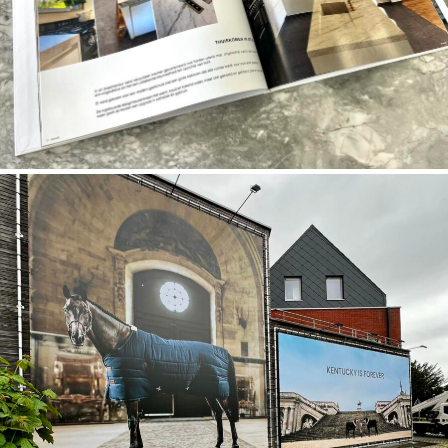
meer.. voor Cloots Ruitersport & Kentucky
Horsewear
Bestickeringen en peesdoek voor Lingerie Anne
Saterdag