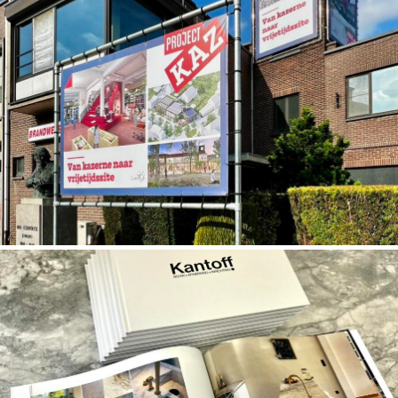
Hardcover boeken voor Kantoff
Spandoekframes met led verlichting, spandoeken,
raamstickers, fotopanelen, peesdoekframes en