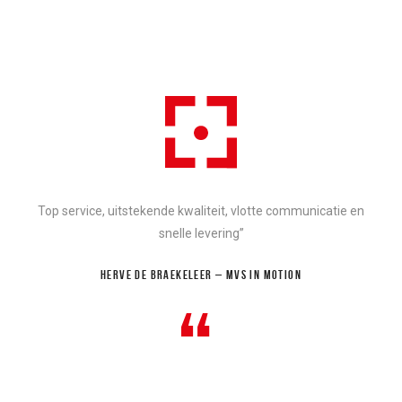
Top service, uitstekende kwaliteit, vlotte communicatie en
snelle levering”
HERVE DE BRAEKELEER – MVS IN MOTION
“
Vrijstaande presentatieframes voor Schindler
Belgium