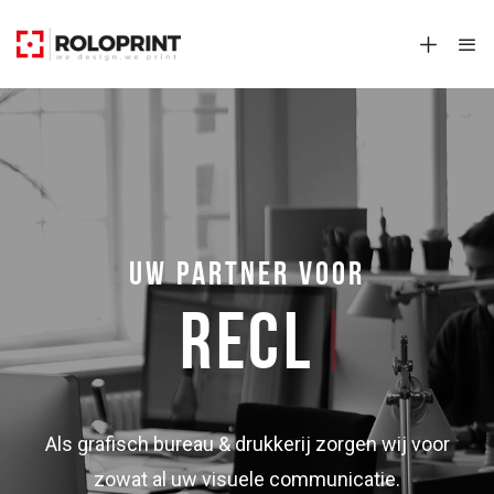
UW PARTNER VOOR
RECLAME
|
Als grafisch bureau & drukkerij zorgen wij voor
zowat al uw visuele communicatie.